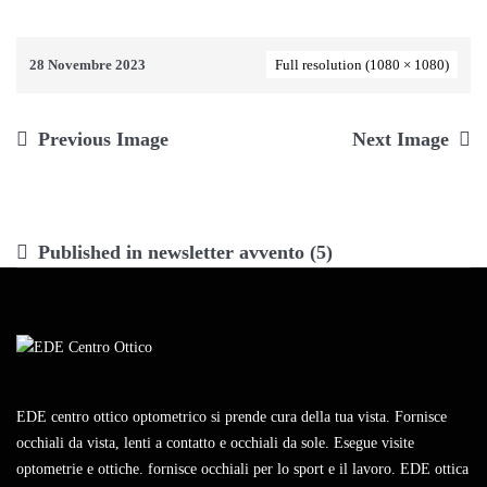
28 Novembre 2023
Full resolution (1080 × 1080)
Previous Image
Next Image
Navigazione
Published in
newsletter avvento (5)
articoli
EDE centro ottico optometrico si prende cura della tua vista. Fornisce
occhiali da vista, lenti a contatto e occhiali da sole. Esegue visite
optometrie e ottiche. fornisce occhiali per lo sport e il lavoro. EDE ottica