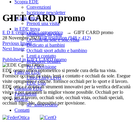
Scopra EDE
Convenzioni
Iscrizione newsletter
GIFT CARD promo
In sala ottica
Prenoti una visita
in EDE trova
E D E centro ottico optometrico
→
GIFT CARD promo
Montature da vista
28 Novembre 2023
Full resolution (948 × 412)
Occhiali da sole e sole-vista
Previous Image
Dedicato ai bambini
Next Image
Occhiali sport adulto e bambino
Lenti a contatto
Navigazione
Published in
GIFT CARD promo
Benessere oculare
Per l’ipovisione
articoli
EDE centro ottico optometrico si prende cura della tua vista.
Fatto da EDE
Fornisce occhiali da vista, lenti a contatto e occhiali da sole. Esegue
Linea Entry Level
visite optometrie e ottiche. fornisce occhiali per lo sport e il lavoro.
EDE Uno
EDE ottica è dotata di strumenti innovativi per la verifica dell'acuità
Garanzia EDE
visiva e per garantirti la miglior visone possibile. Occhiali per lo
Promozioni
sport, per il lavoro, occhiali sole, occhiali vista, occhiali speciali,
Notizie
occhiali filtro blu, dispositivi per ipovisione.
40° anniversario
Contatti