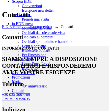
Scopra EDE
Convenzioni
Iscrizione newsletter
Contatti
In sala ottica
Prenoti una visita
in EDE trova
E D E centro ottico optometrico
→
Contatti
Montature da vista
Occhiali da sole e sole-vista
Contatti
Dedicato ai bambini
Occhiali sport adulto e bambino
Lenti a contatto
INFORMAZIONI E CONTATTI
Benessere oculare
Per l’ipovisione
SIAMO SEMPRE A DISPOSIZIONE
Fatto da EDE
Linea Entry Level
CONTATTACI E RISPONDEREMO
EDE Uno
ALLE VOSTRE ESIGENZE
Garanzia EDE
Promozioni
Notizie
Telefono
40° anniversario
Contatti
+39 035 3097709
+39 351 9359635
Indirizzo