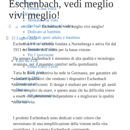
Eschenbach, vedi meglio
In sala ottica
Prenoti una visita
vivi meglio!
in EDE trova
Montature da vista
Occhiali da sole e sole-vista
→
notizie
→
Eschenbach, vedi meglio vivi meglio!
Dedicato ai bambini
Occhiali sport adulto e bambino
Posted
15 Luglio 2022
Lenti a contatto
on
Eschenbach è un’azienda fondata a Norimberga e attiva fin dal
Benessere oculare
1913 nel mondo dell’ottica per la bassa visione.
Per l’ipovisione
Da sempre Eschenbach è sinonimo di alta qualità e tecnologia
Fatto da EDE
avanzata, per il massimo comfort nella quotidianità.
Linea Entry Level
EDE Uno
Tutta la linea produttiva ha sede in Germania, per garantire alti
Garanzia EDE
standard qualitativi che rendono i dispositivi Eschenbach
Promozioni
durevoli ed efficienti. Il design è studiato per rendere gli ausili
Notizie
molto semplici da usare, e questo aiuta chi ha difficoltà visive
40° anniversario
a essere completamente indipendente e a migliorare la qualità
Contatti
della sua vita.
I prodotti Eschenbach sono dedicati a tutti coloro che
necessitano di una semplificazione della visione nella vita
quotidiana. La gamma Eschenbach comprende