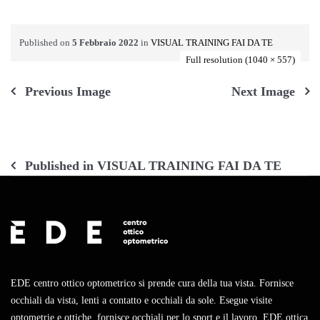
Published on
5 Febbraio 2022
in
VISUAL TRAINING FAI DA TE
Full resolution (1040 × 557)
Previous Image
Next Image
Navigazione
Published in
VISUAL TRAINING FAI DA TE
articoli
EDE centro ottico optometrico si prende cura della tua vista. Fornisce
occhiali da vista, lenti a contatto e occhiali da sole. Esegue visite
optometrie e ottiche. fornisce occhiali per lo sport e il lavoro. EDE ottica