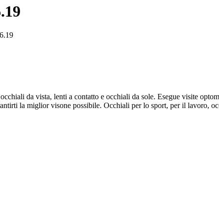
.19
6.19
chiali da vista, lenti a contatto e occhiali da sole. Esegue visite optome
ntirti la miglior visone possibile. Occhiali per lo sport, per il lavoro, occh