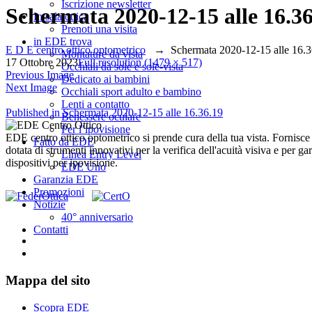
Iscrizione newsletter
Schermata 2020-12-15 alle 16.36
In sala ottica
Prenoti una visita
in EDE trova
E D E centro ottico optometrico
→
Schermata 2020-12-15 alle 16.3
Montature da vista
17 Ottobre 2023
Full resolution (1479 × 517)
Occhiali da sole e sole-vista
Previous Image
Dedicato ai bambini
Next Image
Occhiali sport adulto e bambino
Lenti a contatto
Navigazione
Published in
Schermata 2020-12-15 alle 16.36.19
Benessere oculare
Per l’ipovisione
articoli
EDE centro ottico optometrico si prende cura della tua vista. Fornisce oc
Fatto da EDE
dotata di strumenti innovativi per la verifica dell'acuità visiva e per gara
Linea Entry Level
dispositivi per ipovisione.
EDE Uno
Garanzia EDE
Promozioni
Notizie
40° anniversario
Contatti
Mappa del sito
Scopra EDE