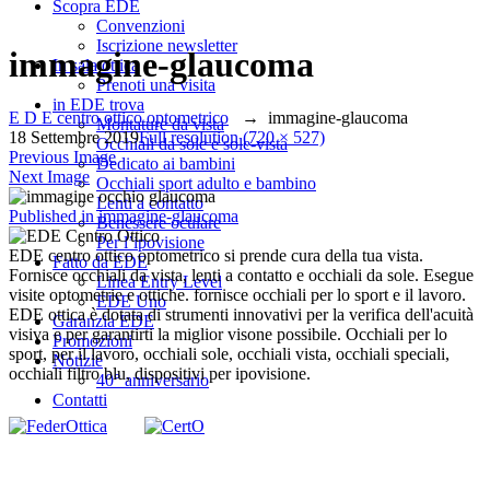
Scopra EDE
Convenzioni
Iscrizione newsletter
immagine-glaucoma
In sala ottica
Prenoti una visita
in EDE trova
E D E centro ottico optometrico
→
immagine-glaucoma
Montature da vista
18 Settembre 2019
Full resolution (720 × 527)
Occhiali da sole e sole-vista
Previous Image
Dedicato ai bambini
Next Image
Occhiali sport adulto e bambino
Lenti a contatto
Navigazione
Published in
immagine-glaucoma
Benessere oculare
Per l’ipovisione
articoli
EDE centro ottico optometrico si prende cura della tua vista.
Fatto da EDE
Fornisce occhiali da vista, lenti a contatto e occhiali da sole. Esegue
Linea Entry Level
visite optometrie e ottiche. fornisce occhiali per lo sport e il lavoro.
EDE Uno
EDE ottica è dotata di strumenti innovativi per la verifica dell'acuità
Garanzia EDE
visiva e per garantirti la miglior visone possibile. Occhiali per lo
Promozioni
sport, per il lavoro, occhiali sole, occhiali vista, occhiali speciali,
Notizie
occhiali filtro blu, dispositivi per ipovisione.
40° anniversario
Contatti