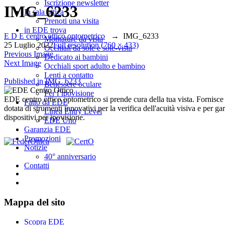
Iscrizione newsletter
IMG_6233
In sala ottica
Prenoti una visita
in EDE trova
E D E centro ottico optometrico
→
IMG_6233
Montature da vista
25 Luglio 2022
Full resolution (760 × 433)
Occhiali da sole e sole-vista
Previous Image
Dedicato ai bambini
Next Image
Occhiali sport adulto e bambino
Lenti a contatto
Navigazione
Published in
IMG_6233
Benessere oculare
Per l’ipovisione
articoli
EDE centro ottico optometrico si prende cura della tua vista. Fornisce oc
Fatto da EDE
dotata di strumenti innovativi per la verifica dell'acuità visiva e per gara
Linea Entry Level
dispositivi per ipovisione.
EDE Uno
Garanzia EDE
Promozioni
Notizie
40° anniversario
Contatti
Mappa del sito
Scopra EDE