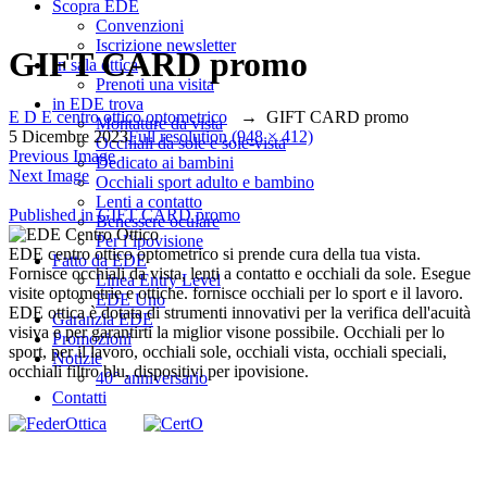
Scopra EDE
Convenzioni
Iscrizione newsletter
GIFT CARD promo
In sala ottica
Prenoti una visita
in EDE trova
E D E centro ottico optometrico
→
GIFT CARD promo
Montature da vista
5 Dicembre 2023
Full resolution (948 × 412)
Occhiali da sole e sole-vista
Previous Image
Dedicato ai bambini
Next Image
Occhiali sport adulto e bambino
Lenti a contatto
Navigazione
Published in
GIFT CARD promo
Benessere oculare
Per l’ipovisione
articoli
EDE centro ottico optometrico si prende cura della tua vista.
Fatto da EDE
Fornisce occhiali da vista, lenti a contatto e occhiali da sole. Esegue
Linea Entry Level
visite optometrie e ottiche. fornisce occhiali per lo sport e il lavoro.
EDE Uno
EDE ottica è dotata di strumenti innovativi per la verifica dell'acuità
Garanzia EDE
visiva e per garantirti la miglior visone possibile. Occhiali per lo
Promozioni
sport, per il lavoro, occhiali sole, occhiali vista, occhiali speciali,
Notizie
occhiali filtro blu, dispositivi per ipovisione.
40° anniversario
Contatti