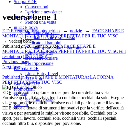
Scopra EDE
Convenzioni
Iscrizione newsletter
vedersi bene 1
In sala ottica
Prenoti una visita
in EDE trova
E D E centro ottico optometrico
→
notizie
→
FACE SHAPE E
Montature da vista
MONTATURA: LA FORMA PERFETTA PER IL TUO VISO
Occhiali da sole e sole-vista
→
vedersi bene 1
Dedicato ai bambini
Published on
20 Gennaio 2024
in
FACE SHAPE E
Occhiali sport adulto e bambino
MONTATURA: LA FORMA PERFETTA PER IL TUO VISO
Full
Lenti a contatto
resolution (1080 × 1080)
Benessere oculare
Previous Image
Per l’ipovisione
Next Image
Fatto da EDE
Linea Entry Level
Navigazione
Published in
FACE SHAPE E MONTATURA: LA FORMA
EDE Uno
PERFETTA PER IL TUO VISO
Garanzia EDE
articoli
Promozioni
EDE centro ottico optometrico si prende cura della tua vista.
Notizie
Fornisce occhiali da vista, lenti a contatto e occhiali da sole. Esegue
40° anniversario
visite optometrie e ottiche. fornisce occhiali per lo sport e il lavoro.
Contatti
EDE ottica è dotata di strumenti innovativi per la verifica dell'acuità
visiva e per garantirti la miglior visone possibile. Occhiali per lo
sport, per il lavoro, occhiali sole, occhiali vista, occhiali speciali,
occhiali filtro blu, dispositivi per ipovisione.