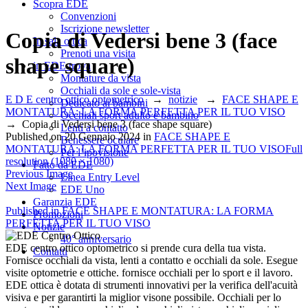
Scopra EDE
Convenzioni
Iscrizione newsletter
Copia di Vedersi bene 3 (face
In sala ottica
Prenoti una visita
shape square)
in EDE trova
Montature da vista
Occhiali da sole e sole-vista
E D E centro ottico optometrico
→
notizie
→
FACE SHAPE E
Dedicato ai bambini
MONTATURA: LA FORMA PERFETTA PER IL TUO VISO
Occhiali sport adulto e bambino
→
Copia di Vedersi bene 3 (face shape square)
Lenti a contatto
Published on
20 Gennaio 2024
in
FACE SHAPE E
Benessere oculare
MONTATURA: LA FORMA PERFETTA PER IL TUO VISO
Full
Per l’ipovisione
resolution (1080 × 1080)
Fatto da EDE
Previous Image
Linea Entry Level
Next Image
EDE Uno
Garanzia EDE
Navigazione
Published in
FACE SHAPE E MONTATURA: LA FORMA
Promozioni
PERFETTA PER IL TUO VISO
Notizie
articoli
40° anniversario
EDE centro ottico optometrico si prende cura della tua vista.
Contatti
Fornisce occhiali da vista, lenti a contatto e occhiali da sole. Esegue
visite optometrie e ottiche. fornisce occhiali per lo sport e il lavoro.
EDE ottica è dotata di strumenti innovativi per la verifica dell'acuità
visiva e per garantirti la miglior visone possibile. Occhiali per lo