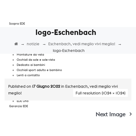
Scopra EDE
Convenzioni
logo-Eschenbach
Iscrizione newsletter
In sala ottica
→
→
→
notizie
Eschenbach, vedi meglio vivi meglio!
Prenoti una visita
in EDE trova
logo-Eschenbach
Montature da vista
Occhiali da sole e sole-vista
Dedicato ai bambini
Occhiali sport adulto e bambino
Lenti a contatto
Benessere oculare
Per l’ipovisione
Published on
17 Giugno 2022
in
Eschenbach, vedi meglio vivi
Fatto da EDE
meglio!
Full resolution (1024 × 1024)
Linea Entry Level
EDE Uno
Garanzia EDE
Promozioni
Next Image
Notizie
40° anniversario
Contatti