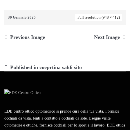
30 Gennaio 2025
Full resolution (948 × 412)
Previous Image
Next Image
Navigazione
Published in
coeprtina saldi sito
articoli
EDE centro ottico optometrico si prende cura della tua vista. Fornisce
occhiali da vista, lenti a contatto e occhiali da sole. Esegue visite
optometrie e ottiche. fornisce occhiali per lo sport e il lavoro. EDE ottica