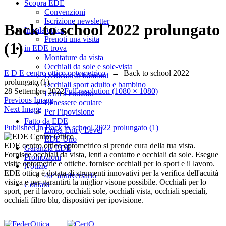
Scopra EDE
Convenzioni
Iscrizione newsletter
Back to school 2022 prolungato
In sala ottica
Prenoti una visita
(1)
in EDE trova
Montature da vista
Occhiali da sole e sole-vista
E D E centro ottico optometrico
→
Back to school 2022
Dedicato ai bambini
prolungato (1)
Occhiali sport adulto e bambino
28 Settembre 2022
Full resolution (1080 × 1080)
Lenti a contatto
Previous Image
Benessere oculare
Next Image
Per l’ipovisione
Fatto da EDE
Navigazione
Published in
Back to school 2022 prolungato (1)
Linea Entry Level
EDE Uno
articoli
EDE centro ottico optometrico si prende cura della tua vista.
Garanzia EDE
Fornisce occhiali da vista, lenti a contatto e occhiali da sole. Esegue
Promozioni
visite optometrie e ottiche. fornisce occhiali per lo sport e il lavoro.
Notizie
EDE ottica è dotata di strumenti innovativi per la verifica dell'acuità
40° anniversario
visiva e per garantirti la miglior visone possibile. Occhiali per lo
Contatti
sport, per il lavoro, occhiali sole, occhiali vista, occhiali speciali,
occhiali filtro blu, dispositivi per ipovisione.