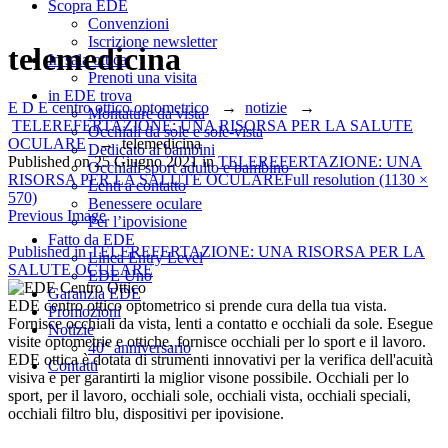
Scopra EDE
Convenzioni
Iscrizione newsletter
telemedicina
In sala ottica
Prenoti una visita
in EDE trova
E D E centro ottico optometrico
→
notizie
→
Montature da vista
TELEREFERTAZIONE: UNA RISORSA PER LA SALUTE
Occhiali da sole e sole-vista
OCULARE
→
telemedicina
Dedicato ai bambini
Published on
25 Giugno 2021
in
TELEREFERTAZIONE: UNA
Occhiali sport adulto e bambino
RISORSA PER LA SALUTE OCULARE
Full resolution (1130 ×
Lenti a contatto
570)
Benessere oculare
Previous Image
Per l’ipovisione
Fatto da EDE
Navigazione
Published in
TELEREFERTAZIONE: UNA RISORSA PER LA
Linea Entry Level
SALUTE OCULARE
EDE Uno
articoli
Garanzia EDE
EDE centro ottico optometrico si prende cura della tua vista.
Promozioni
Fornisce occhiali da vista, lenti a contatto e occhiali da sole. Esegue
Notizie
visite optometrie e ottiche. fornisce occhiali per lo sport e il lavoro.
40° anniversario
EDE ottica è dotata di strumenti innovativi per la verifica dell'acuità
Contatti
visiva e per garantirti la miglior visone possibile. Occhiali per lo
sport, per il lavoro, occhiali sole, occhiali vista, occhiali speciali,
occhiali filtro blu, dispositivi per ipovisione.