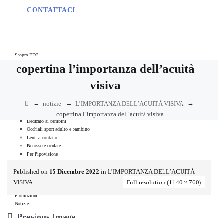
CONTATTACI
Scopra EDE
Convenzioni
copertina l’importanza dell’acuità
Iscrizione newsletter
In sala ottica
visiva
Prenoti una visita
in EDE trova
→
→
→
notizie
L’IMPORTANZA DELL’ACUITÀ VISIVA
Montature da vista
Occhiali da sole e sole-vista
copertina l’importanza dell’acuità visiva
Dedicato ai bambini
Occhiali sport adulto e bambino
Lenti a contatto
Benessere oculare
Per l’ipovisione
Fatto da EDE
Linea Entry Level
Published on
15 Dicembre 2022
in
L’IMPORTANZA DELL’ACUITÀ
EDE Uno
VISIVA
Full resolution (1140 × 760)
Garanzia EDE
Promozioni
Notizie
40° anniversario
Previous Image