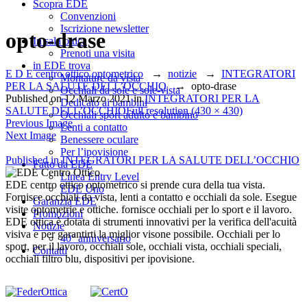
Scopra EDE
Convenzioni
Iscrizione newsletter
opto-drase
In sala ottica
Prenoti una visita
in EDE trova
E D E centro ottico optometrico
→
notizie
→
INTEGRATORI
Montature da vista
PER LA SALUTE DELL’OCCHIO
→
opto-drase
Occhiali da sole e sole-vista
Published on
12 Marzo 2021
in
INTEGRATORI PER LA
Dedicato ai bambini
SALUTE DELL’OCCHIO
Full resolution (430 × 430)
Occhiali sport adulto e bambino
Previous Image
Lenti a contatto
Next Image
Benessere oculare
Per l’ipovisione
Navigazione
Published in
INTEGRATORI PER LA SALUTE DELL’OCCHIO
Fatto da EDE
Linea Entry Level
articoli
EDE centro ottico optometrico si prende cura della tua vista.
EDE Uno
Fornisce occhiali da vista, lenti a contatto e occhiali da sole. Esegue
Garanzia EDE
visite optometrie e ottiche. fornisce occhiali per lo sport e il lavoro.
Promozioni
EDE ottica è dotata di strumenti innovativi per la verifica dell'acuità
Notizie
visiva e per garantirti la miglior visone possibile. Occhiali per lo
40° anniversario
sport, per il lavoro, occhiali sole, occhiali vista, occhiali speciali,
Contatti
occhiali filtro blu, dispositivi per ipovisione.