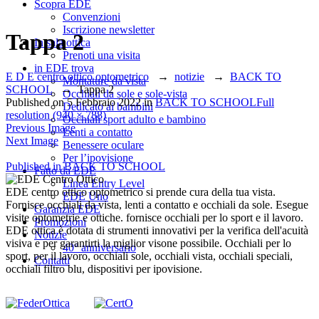
Scopra EDE
Convenzioni
Iscrizione newsletter
Tappa 2
In sala ottica
Prenoti una visita
in EDE trova
E D E centro ottico optometrico
→
notizie
→
BACK TO
Montature da vista
SCHOOL
→
Tappa 2
Occhiali da sole e sole-vista
Published on
5 Febbraio 2022
in
BACK TO SCHOOL
Full
Dedicato ai bambini
resolution (940 × 788)
Occhiali sport adulto e bambino
Previous Image
Lenti a contatto
Next Image
Benessere oculare
Per l’ipovisione
Navigazione
Published in
BACK TO SCHOOL
Fatto da EDE
Linea Entry Level
articoli
EDE centro ottico optometrico si prende cura della tua vista.
EDE Uno
Fornisce occhiali da vista, lenti a contatto e occhiali da sole. Esegue
Garanzia EDE
visite optometrie e ottiche. fornisce occhiali per lo sport e il lavoro.
Promozioni
EDE ottica è dotata di strumenti innovativi per la verifica dell'acuità
Notizie
visiva e per garantirti la miglior visone possibile. Occhiali per lo
40° anniversario
sport, per il lavoro, occhiali sole, occhiali vista, occhiali speciali,
Contatti
occhiali filtro blu, dispositivi per ipovisione.