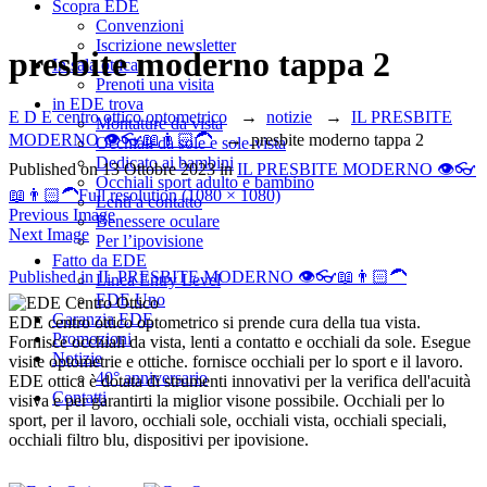
Scopra EDE
Convenzioni
Iscrizione newsletter
presbite moderno tappa 2
In sala ottica
Prenoti una visita
in EDE trova
E D E centro ottico optometrico
→
notizie
→
IL PRESBITE
Montature da vista
MODERNO 👁️👓📖👨🏻‍🦱
→
presbite moderno tappa 2
Occhiali da sole e sole-vista
Dedicato ai bambini
Published on
13 Ottobre 2023
in
IL PRESBITE MODERNO 👁️👓
Occhiali sport adulto e bambino
📖👨🏻‍🦱
Full resolution (1080 × 1080)
Lenti a contatto
Previous Image
Benessere oculare
Next Image
Per l’ipovisione
Fatto da EDE
Navigazione
Published in
IL PRESBITE MODERNO 👁️👓📖👨🏻‍🦱
Linea Entry Level
EDE Uno
articoli
Garanzia EDE
EDE centro ottico optometrico si prende cura della tua vista.
Promozioni
Fornisce occhiali da vista, lenti a contatto e occhiali da sole. Esegue
Notizie
visite optometrie e ottiche. fornisce occhiali per lo sport e il lavoro.
40° anniversario
EDE ottica è dotata di strumenti innovativi per la verifica dell'acuità
Contatti
visiva e per garantirti la miglior visone possibile. Occhiali per lo
sport, per il lavoro, occhiali sole, occhiali vista, occhiali speciali,
occhiali filtro blu, dispositivi per ipovisione.